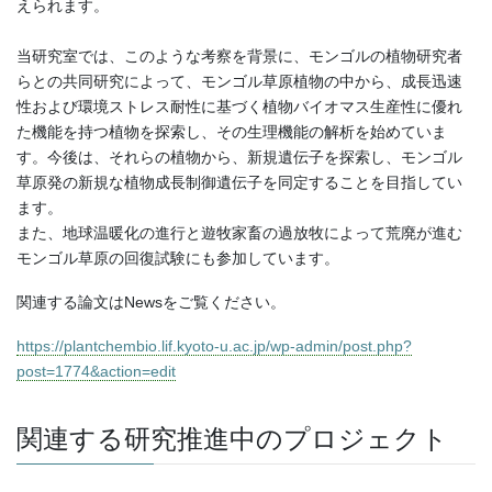
えられます。
当研究室では、このような考察を背景に、モンゴルの植物研究者
らとの共同研究によって、モンゴル草原植物の中から、成長迅速
性および環境ストレス耐性に基づく植物バイオマス生産性に優れ
た機能を持つ植物を探索し、その生理機能の解析を始めていま
す。今後は、それらの植物から、新規遺伝子を探索し、モンゴル
草原発の新規な植物成長制御遺伝子を同定することを目指してい
ます。
また、地球温暖化の進行と遊牧家畜の過放牧によって荒廃が進む
モンゴル草原の回復試験にも参加しています。
関連する論文はNewsをご覧ください。
https://plantchembio.lif.kyoto-u.ac.jp/wp-admin/post.php?
post=1774&action=edit
関連する研究推進中のプロジェクト