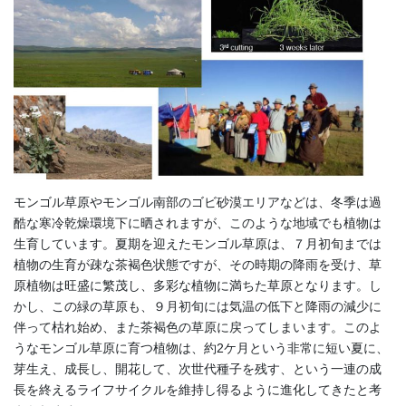
モンゴル草原やモンゴル南部のゴビ砂漠エリアなどは、冬季は過
酷な寒冷乾燥環境下に晒されますが、このような地域でも植物は
生育しています。夏期を迎えたモンゴル草原は、７月初旬までは
植物の生育が疎な茶褐色状態ですが、その時期の降雨を受け、草
原植物は旺盛に繁茂し、多彩な植物に満ちた草原となります。し
かし、この緑の草原も、９月初旬には気温の低下と降雨の減少に
伴って枯れ始め、また茶褐色の草原に戻ってしまいます。このよ
うなモンゴル草原に育つ植物は、約2ケ月という非常に短い夏に、
芽生え、成長し、開花して、次世代種子を残す、という一連の成
長を終えるライフサイクルを維持し得るように進化してきたと考