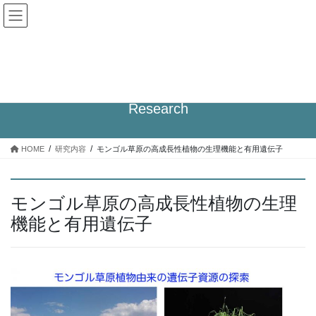
コ
ナ
ン
ビ
テ
ゲ
ン
ー
京都大学 大学院生命科学研究科
ツ
シ
Graduate School of Biostudies, Kyoto Univ.
へ
ョ
ス
ン
Research
キ
に
ッ
移
プ
動
HOME
研究内容
モンゴル草原の高成長性植物の生理機能と有用遺伝子
モンゴル草原の高成長性植物の生理
機能と有用遺伝子