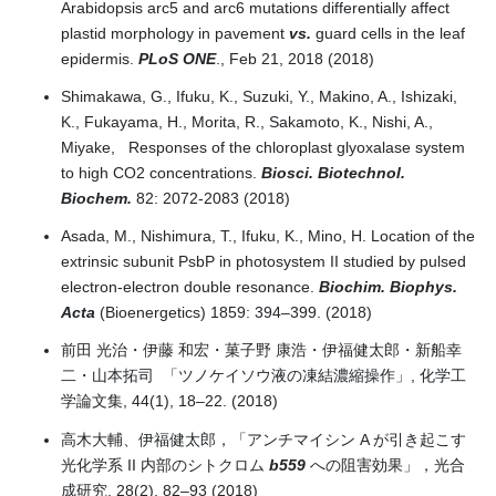
Arabidopsis
arc5 and arc6 mutations differentially affect
plastid morphology in pavement
vs.
guard cells in the leaf
epidermis.
PLoS ONE
., Feb 21, 2018 (2018)
Shimakawa, G., Ifuku, K., Suzuki, Y., Makino, A., Ishizaki,
K., Fukayama, H., Morita, R., Sakamoto, K., Nishi, A.,
Miyake, Responses of the chloroplast glyoxalase system
to high CO2 concentrations.
Biosci. Biotechnol.
Biochem.
82: 2072-2083 (2018)
Asada, M., Nishimura, T., Ifuku, K., Mino, H. Location of the
extrinsic subunit PsbP in photosystem II studied by pulsed
electron-electron double resonance.
Biochim. Biophys.
Acta
(Bioenergetics) 1859: 394–399. (2018)
前田 光治・伊藤 和宏・菓子野 康浩・伊福健太郎・新船幸
二・山本拓司 「ツノケイソウ液の凍結濃縮操作」, 化学工
学論文集, 44(1), 18–22. (2018)
高木大輔、伊福健太郎，「アンチマイシン A が引き起こす
光化学系 II 内部のシトクロム
b559
への阻害効果」，光合
成研究, 28(2), 82–93 (2018)