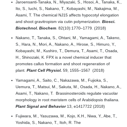
Jaroensanti-Tanaka, N., Miyazaki, S., Hosoi, A., Tanaka, K.,
Ito, S., Iuchi, S., Nakano, T., Kobayashi, M., Nakajima, M.,
Asami, T. The chemical NJ15 affects hypocotyl elongation
and shoot gravitropism via cutin polymerization.
Biosci.
Biotechnol. Biochem
. 82(10):1770–1779. (2018)
Nakano, T., Tanaka, S., Ohtani, M., Yamagami, A., Takeno,
S., Hara, N., Mori, A., Nakano, A., Hirose, S., Himuro, Y.,
Kobayashi, M., Kushiro, T., Demura, T., Asami, T., Osada,
H., Shinozaki, K. FPX is a novel chemical inducer that
promotes callus formation and shoot regeneration of
plant.
Plant Cell Physiol.
59, 1555–1567 (2018)
Yamagami, A., Saito, C., Nakazawa, M., Fujioka, S.,
Uemura, T., Matsui, M., Sakuta, M., Osada, H., Nakano, A.,
Asami, T., Nakano, T. Brassinosteroids regulate vacuolar
morphology in root meristem cells of Arabidopsis thaliana.
Plant Signal and Behavior
13, e1417722 (2018)
Fujiwara, M., Yasuzawa, M., Kojo, K.H., Niwa, Y., Abe, T.,
Yoshida, S., Nakano, T., Itoh, R. The