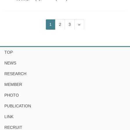
投
固
固
固
1
2
3
»
稿
定
定
定
ペ
ペ
ペ
の
ー
ー
ー
ペ
ジ
ジ
ジ
TOP
ー
NEWS
ジ
送
RESEARCH
り
MEMBER
PHOTO
PUBLICATION
LINK
RECRUIT