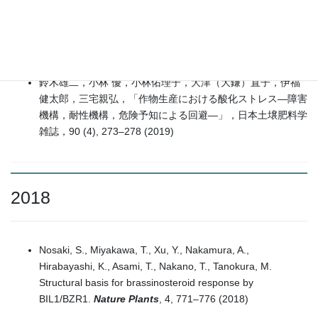
しい化学ツール、化学と生物、57, 267-269 (2019)
中野雄司、浅見忠男 :植物ホルモン・ブラシノステロイドの
ケミカルバイオロジー研究、月刊アグリバイオ、vol. 3(4),
8-13 (2019)
鈴木雄二，小林 優，小林佑理子，大津（大鎌）直子，伊福
健太郎，三宅親弘，「作物生産における酸化ストレス—障害
機構，耐性機構，危険予知による回避—」，日本土壌肥料学
雑誌，90 (4), 273–278 (2019)
2018
Nosaki, S., Miyakawa, T., Xu, Y., Nakamura, A.,
Hirabayashi, K., Asami, T., Nakano, T., Tanokura, M.
Structural basis for brassinosteroid response by
BIL1/BZR1.
Nature Plants
, 4, 771–776 (2018)