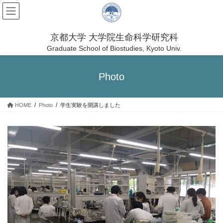
コ
ナ
ン
ビ
テ
ゲ
ン
ー
京都大学 大学院生命科学研究科
ツ
シ
Graduate School of Biostudies, Kyoto Univ.
へ
ョ
ス
ン
Photo
キ
に
ッ
移
プ
動
HOME
Photo
学生実験を開講しました