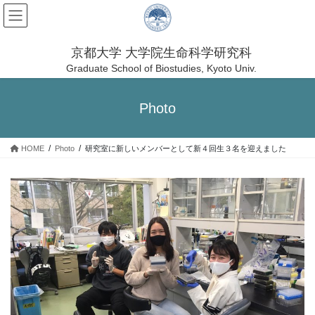
コ
ナ
ン
ビ
テ
ゲ
ン
ー
京都大学 大学院生命科学研究科
ツ
シ
Graduate School of Biostudies, Kyoto Univ.
へ
ョ
ス
ン
Photo
キ
に
ッ
移
プ
動
HOME
Photo
研究室に新しいメンバーとして新４回生３名を迎えました