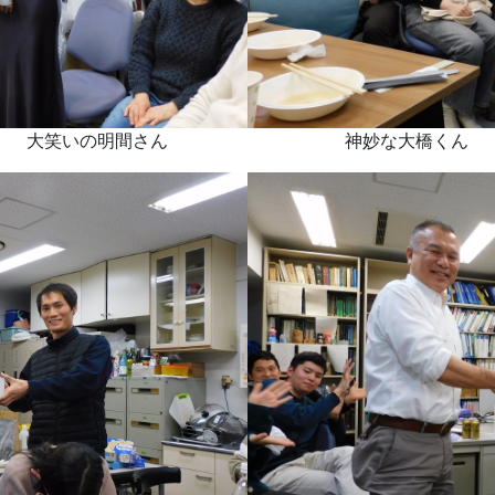
大笑いの明間さん 神妙な大橋くん