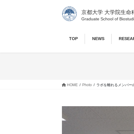
コ
ナ
ン
ビ
京都大学 大学院生命
テ
ゲ
Graduate School of Biostudi
ン
ー
ツ
シ
TOP
NEWS
RESEA
へ
ョ
ス
ン
キ
に
ッ
移
プ
動
HOME
Photo
ラボを離れるメンバー