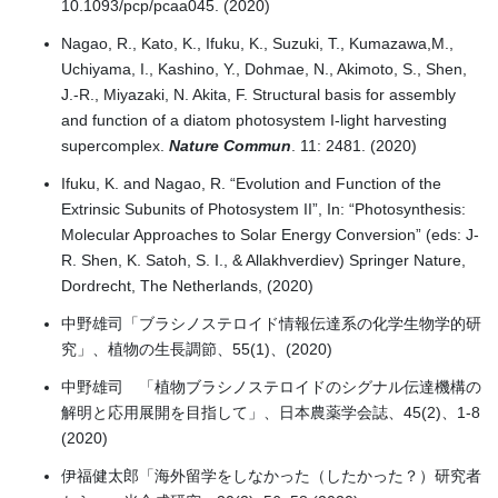
10.1093/pcp/pcaa045. (2020)
Nagao, R., Kato, K., Ifuku, K., Suzuki, T., Kumazawa,M.,
Uchiyama, I., Kashino, Y., Dohmae, N., Akimoto, S., Shen,
J.-R., Miyazaki, N. Akita, F. Structural basis for assembly
and function of a diatom photosystem I-light harvesting
supercomplex.
Nature Commun
. 11: 2481. (2020)
Ifuku, K. and Nagao, R. “Evolution and Function of the
Extrinsic Subunits of Photosystem II”, In: “Photosynthesis:
Molecular Approaches to Solar Energy Conversion” (eds: J-
R. Shen, K. Satoh, S. I., & Allakhverdiev) Springer Nature,
Dordrecht, The Netherlands, (2020)
中野雄司「ブラシノステロイド情報伝達系の化学生物学的研
究」、植物の生長調節、55(1)、(2020)
中野雄司 「植物ブラシノステロイドのシグナル伝達機構の
解明と応用展開を目指して」、日本農薬学会誌、45(2)、1-8
(2020)
伊福健太郎「海外留学をしなかった（したかった？）研究者