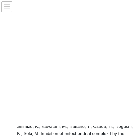
コ
ナ
ン
ビ
テ
ゲ
ン
ー
京都大学 大学院生命科学研究科
ツ
シ
Graduate School of Biostudies, Kyoto Univ.
へ
ョ
ス
ン
PUBLICATION
キ
に
ッ
移
プ
動
HOME
PUBLICATION
2020
2020年5月1日
2020
Sako, K., Futamura, Y., Shimizu, T., Matsui, A., Hirano, H.,
Kondoh, Y., Muroi, M., Aono, H., Tanaka, M., Honda, K.,
Shimizu, K., Kawatani, M., Nakano, T., Osada, H., Noguchi,
K., Seki, M. Inhibition of mitochondrial complex I by the