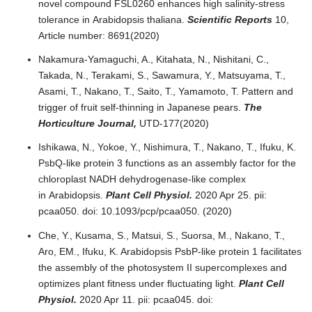
novel compound FSL0260 enhances high salinity-stress
tolerance in Arabidopsis thaliana.
Scientific Reports
10,
Article number: 8691(2020)
Nakamura-Yamaguchi, A., Kitahata, N., Nishitani, C.,
Takada, N., Terakami, S., Sawamura, Y., Matsuyama, T.,
Asami, T., Nakano, T., Saito, T., Yamamoto, T. Pattern and
trigger of fruit self-thinning in Japanese pears.
The
Horticulture Journal,
UTD-177(2020)
Ishikawa, N., Yokoe, Y., Nishimura, T., Nakano, T., Ifuku, K.
PsbQ-like protein 3 functions as an assembly factor for the
chloroplast NADH dehydrogenase-like complex
in Arabidopsis.
Plant Cell Physiol.
2020 Apr 25. pii:
pcaa050. doi: 10.1093/pcp/pcaa050. (2020)
Che, Y., Kusama, S., Matsui, S., Suorsa, M., Nakano, T.,
Aro, EM., Ifuku, K. Arabidopsis PsbP-like protein 1 facilitates
the assembly of the photosystem II supercomplexes and
optimizes plant fitness under fluctuating light.
Plant Cell
Physiol.
2020 Apr 11. pii: pcaa045. doi: