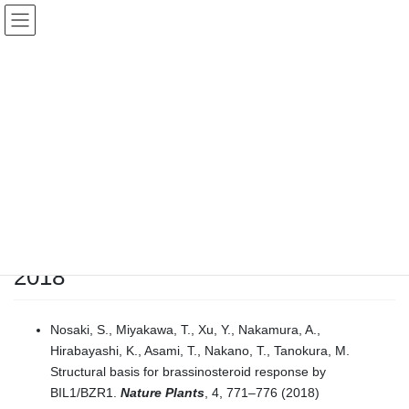
コ
ナ
ン
ビ
テ
ゲ
ン
ー
京都大学 大学院生命科学研究科
ツ
シ
Graduate School of Biostudies, Kyoto Univ.
へ
ョ
ス
ン
PUBLICATION
キ
に
ッ
移
プ
動
HOME
PUBLICATION
2018
2018年5月1日
2018
Nosaki, S., Miyakawa, T., Xu, Y., Nakamura, A.,
Hirabayashi, K., Asami, T., Nakano, T., Tanokura, M.
Structural basis for brassinosteroid response by
BIL1/BZR1.
Nature Plants
, 4, 771–776 (2018)