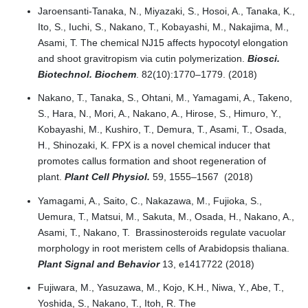
Jaroensanti-Tanaka, N., Miyazaki, S., Hosoi, A., Tanaka, K.,
Ito, S., Iuchi, S., Nakano, T., Kobayashi, M., Nakajima, M.,
Asami, T. The chemical NJ15 affects hypocotyl elongation
and shoot gravitropism via cutin polymerization.
Biosci.
Biotechnol. Biochem
. 82(10):1770–1779. (2018)
Nakano, T., Tanaka, S., Ohtani, M., Yamagami, A., Takeno,
S., Hara, N., Mori, A., Nakano, A., Hirose, S., Himuro, Y.,
Kobayashi, M., Kushiro, T., Demura, T., Asami, T., Osada,
H., Shinozaki, K. FPX is a novel chemical inducer that
promotes callus formation and shoot regeneration of
plant.
Plant Cell Physiol.
59, 1555–1567 (2018)
Yamagami, A., Saito, C., Nakazawa, M., Fujioka, S.,
Uemura, T., Matsui, M., Sakuta, M., Osada, H., Nakano, A.,
Asami, T., Nakano, T. Brassinosteroids regulate vacuolar
morphology in root meristem cells of Arabidopsis thaliana.
Plant Signal and Behavior
13, e1417722 (2018)
Fujiwara, M., Yasuzawa, M., Kojo, K.H., Niwa, Y., Abe, T.,
Yoshida, S., Nakano, T., Itoh, R. The