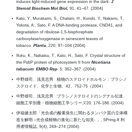
induces light-induced gene expression in the dark.
J
Steroid Biochem Mol Biol,
91, 41–47. (2004)
Kato, Y., Murakami, S., Chatani, H., Kondo, Y., Nakano, T.,
Yokota, A., Sato, F. A DNA-binding protease, CND41, and
degradation of ribulose-1,5-bisphosphate
carboxylase/oxygenase in senescent leaves of
tobacco.
Planta
,.220, 97–104 (2004)
Ifuku, K., Nakatsu, T., Kato, H., Sato, F. Crystal structure of
the PsbP protein of photosystem II from
Nicotiana
tabacum
.
EMBO Rep
. 5: 362–367. (2004)
中野雄司、浅見忠男 :植物のステロイドホルモン：ブラシノ
ステロイド、化学と生物、42、752-75（2004）
中野雄司、浅見忠男 :ブラシノステロイドのシグナル伝達.
細胞工学別冊・植物細胞工学シリーズ20. 176-186. (2004)
伊福健太郎「光合成の酸素発生に関わるタンパク質の立体構
造を解明 –光合成植物の進化に新たな知見- 」, SPring-8 利
用者情報誌, 9(4), 269–274 (2004)