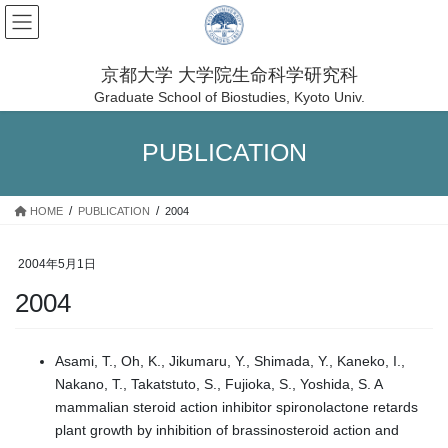
コ
ナ
ン
ビ
テ
ゲ
ン
ー
京都大学 大学院生命科学研究科
ツ
シ
Graduate School of Biostudies, Kyoto Univ.
へ
ョ
ス
ン
PUBLICATION
キ
に
ッ
移
プ
動
HOME
PUBLICATION
2004
2004年5月1日
2004
Asami, T., Oh, K., Jikumaru, Y., Shimada, Y., Kaneko, I.,
Nakano, T., Takatstuto, S., Fujioka, S., Yoshida, S. A
mammalian steroid action inhibitor spironolactone retards
plant growth by inhibition of brassinosteroid action and