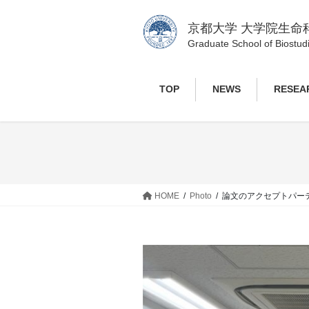
コ
ナ
ン
ビ
京都大学 大学院生命
テ
ゲ
Graduate School of Biostudi
ン
ー
ツ
シ
TOP
NEWS
RESEA
へ
ョ
ス
ン
キ
に
ッ
移
プ
動
HOME
Photo
論文のアクセプトパー