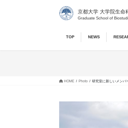
コ
ナ
ン
ビ
京都大学 大学院生命
テ
ゲ
Graduate School of Biostudi
ン
ー
ツ
シ
TOP
NEWS
RESEA
へ
ョ
ス
ン
キ
に
ッ
移
プ
動
HOME
Photo
研究室に新しいメンバ