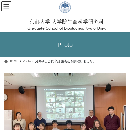
コ
ナ
ン
ビ
テ
ゲ
ン
ー
京都大学 大学院生命科学研究科
ツ
シ
Graduate School of Biostudies, Kyoto Univ.
へ
ョ
ス
ン
Photo
キ
に
ッ
移
プ
動
HOME
Photo
河内研と合同卒論発表会を開催しました。