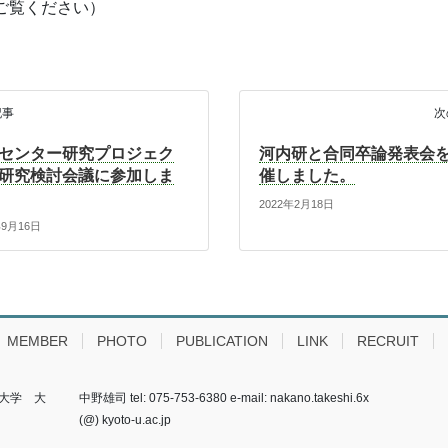
ご覧ください）
記事
次
センター研究プロジェク
河内研と合同卒論発表会
研究検討会議に参加しま
催しました。
2022年2月18日
年9月16日
MEMBER
PHOTO
PUBLICATION
LINK
RECRUIT
都大学 大
中野雄司 tel: 075-753-6380 e-mail: nakano.takeshi.6x
(@) kyoto-u.ac.jp