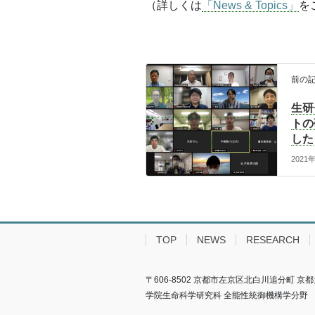
（詳しくは
「News & Topics」
を
前の
生研
トの
した
2021
TOP
NEWS
RESEARCH
〒606-8502 京都市左京区北白川追分町 京
学院生命科学研究科 全能性統御機構学分野