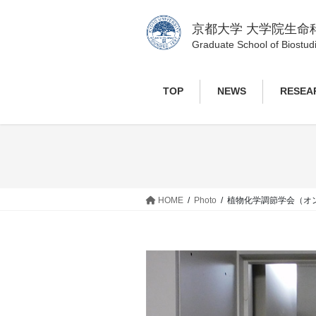
コ
ナ
ン
ビ
京都大学 大学院生命
テ
ゲ
Graduate School of Biostudi
ン
ー
ツ
シ
TOP
NEWS
RESEA
へ
ョ
ス
ン
キ
に
ッ
移
プ
動
HOME
Photo
植物化学調節学会（オ