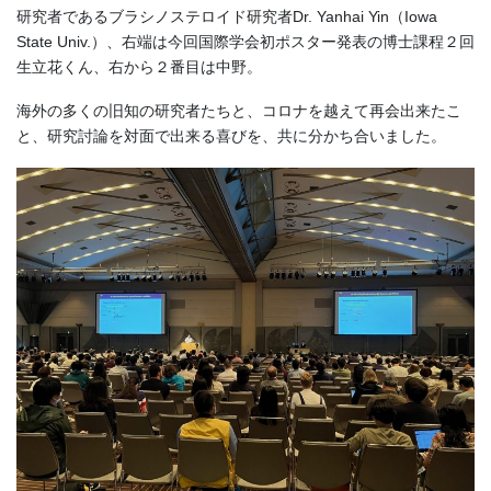
研究者であるブラシノステロイド研究者Dr. Yanhai Yin（Iowa
State Univ.）、右端は今回国際学会初ポスター発表の博士課程２回
生立花くん、右から２番目は中野。
海外の多くの旧知の研究者たちと、コロナを越えて再会出来たこ
と、研究討論を対面で出来る喜びを、共に分かち合いました。