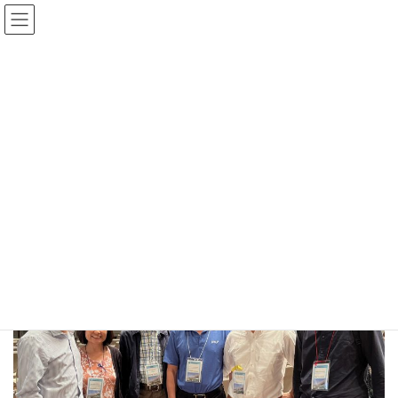
コ
ナ
ン
ビ
テ
ゲ
ン
ー
京都大学 大学院生命科学研究科
ツ
シ
Graduate School of Biostudies, Kyoto Univ.
へ
ョ
ス
ン
Photo
キ
に
ッ
移
プ
動
HOME
Photo
国際アラビドプシス会議ICAR2023＠幕張に参加しました