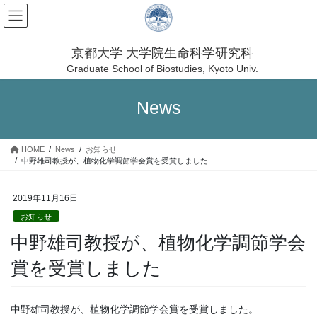
コ
ナ
ン
ビ
テ
ゲ
ン
ー
京都大学 大学院生命科学研究科
ツ
シ
Graduate School of Biostudies, Kyoto Univ.
へ
ョ
ス
ン
News
キ
に
ッ
移
プ
動
HOME
News
お知らせ
中野雄司教授が、植物化学調節学会賞を受賞しました
2019年11月16日
お知らせ
中野雄司教授が、植物化学調節学会
賞を受賞しました
中野雄司教授が、植物化学調節学会賞を受賞しました。